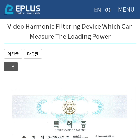
이메일을
EN
입력하시면
=
답변
Video Harmonic Filtering Device Which Can
등록
시
Measure The Loading Power
미등록페이지
답변이
이메일로
전송됩니다.
이전글
다음글
목록