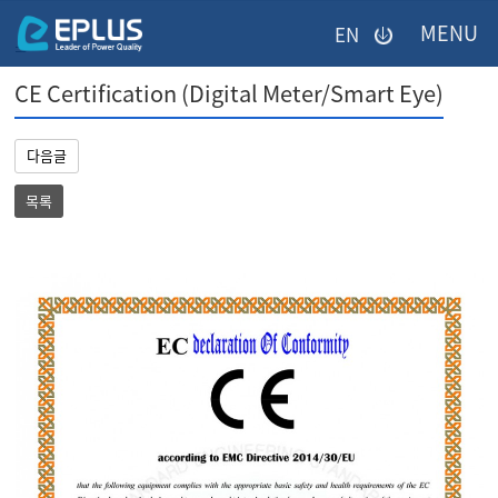
이메일을
EN
입력하시면
=
답변
CE Certification (Digital Meter/Smart Eye)
등록
시
미등록페이지
답변이
다음글
이메일로
전송됩니다.
목록