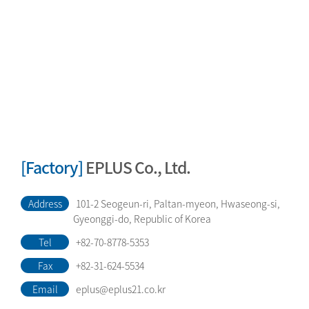
[Factory]
EPLUS Co., Ltd.
Address
101-2 Seogeun-ri, Paltan-myeon, Hwaseong-si,
Gyeonggi-do, Republic of Korea
Tel
+82-70-8778-5353
Fax
+82-31-624-5534
Email
eplus@eplus21.co.kr