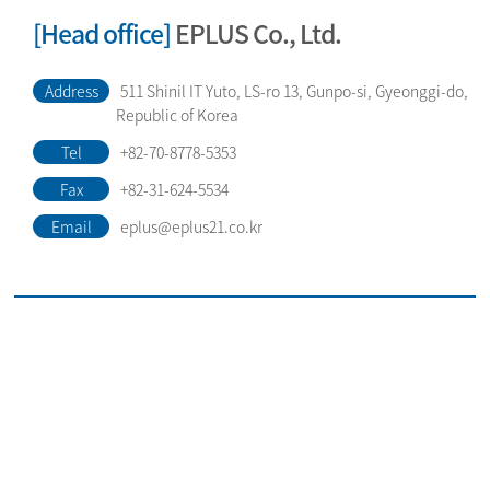
[Head office]
EPLUS Co., Ltd.
Address
511 Shinil IT Yuto, LS-ro 13, Gunpo-si, Gyeonggi-do,
Republic of Korea
Tel
+82-70-8778-5353
Fax
+82-31-624-5534
Email
eplus@eplus21.co.kr