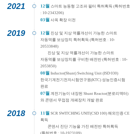
2021
12월
스마트 능동형 고조파 필터 특허획득 (특허번호
: 10-2343206)
03월
사옥 확장 이전
2019
12월
진상 및 지상 역률개선이 가능한 스마트
자동역률 보상장치 특허획득 (특허번호 : 10-
20533848)
진상 및 지상 역률개선이 가능한 스마트
자동역률 보상장치를 구비한 배전반 (특허번호 : 10-
2053850)
08월
Inductor(Shunt) Switching Unit (ISD 030)
한국기계전기전자시험연구원(KTC) 성능인증시험
완료
07월
계전기능이 내장된 Shunt Reactor(분로리액터)
와 콘덴서 무접점 개폐장치 개발 완료
2018
11월
SCR SWITCHING UNIT(CSD 100) 해외인증 CE
획득
콘덴서 진단 기능을 가진 배전반 특허획득
(특허번호 : 10-1923109)