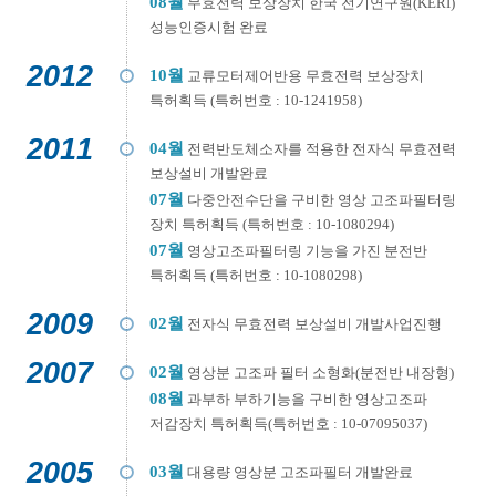
08월
무효전력 보상장치 한국 전기연구원(KERI)
성능인증시험 완료
2012
10월
교류모터제어반용 무효전력 보상장치
특허획득 (특허번호 : 10-1241958)
2011
04월
전력반도체소자를 적용한 전자식 무효전력
보상설비 개발완료
07월
다중안전수단을 구비한 영상 고조파필터링
장치 특허획득 (특허번호 : 10-1080294)
07월
영상고조파필터링 기능을 가진 분전반
특허획득 (특허번호 : 10-1080298)
2009
02월
전자식 무효전력 보상설비 개발사업진행
2007
02월
영상분 고조파 필터 소형화(분전반 내장형)
08월
과부하 부하기능을 구비한 영상고조파
저감장치 특허획득(특허번호 : 10-07095037)
2005
03월
대용량 영상분 고조파필터 개발완료