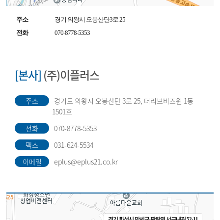
주소
경기 의왕시 오봉산단3로 25
전화
070-8778-5353
[본사]
(주)이플러스
주소
경기도 의왕시 오봉산단 3로 25, 더리브비즈원 1동
1501호
전화
070-8778-5353
팩스
031-624-5534
이메일
eplus@eplus21.co.kr
경기 화성시 만세구 팔탄면 서근내길 52-11