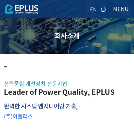
이메일을
EN
입력하시면
답변
등록
시
회사소개
답변이
이메일로
전송됩니다.
=
전력품질 개선장치 전문기업
Leader of Power Quality, EPLUS
완벽한 시스템 엔지니어링 기술,
(주)이플러스