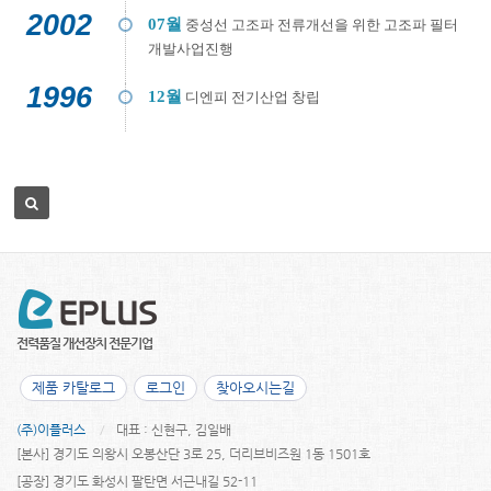
2002
07월
중성선 고조파 전류개선을 위한 고조파 필터
개발사업진행
1996
12월
디엔피 전기산업 창립
제품 카탈로그
로그인
찾아오시는길
(주)이플러스
대표 : 신현구, 김일배
[본사] 경기도 의왕시 오봉산단 3로 25, 더리브비즈원 1동 1501호
[공장] 경기도 화성시 팔탄면 서근내길 52-11