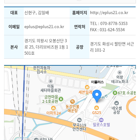
대표
신현구, 김일배
홈페이지
http://eplus21.co.kr
TEL : 070-8778-5353
이메일
eplus@eplus21.co.kr
연락처
FAX : 031-624-5534
경기도 의왕시 오봉산단 3
경기도 화성시 팔탄면 서근
본사
로 25, 더리브비즈원 1동 1
공장
리 101-2
501호
이플러스