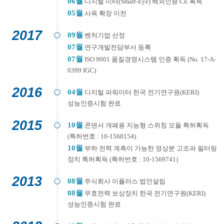
06월
디지털 미터(Smart-Eye) 해외인증 CE 획득
05월
사옥 확장 이전
2017
09월
벤처기업 선정
07월
연구개발전담부서 등록
07월
ISO 9001 품질경영시스템 인증 획득 (No. 17-A-
0399 IGC)
2016
04월
디지털 파워미터 한국 전기연구원(KERI)
성능인증시험 완료
2015
10월
콘덴서 개폐용 지능형 스위칭 모듈 특허획득
(특허번호 : 10-1568154)
10월
부하 전력 계측이 가능한 영상분 고조파 필터링
장치 특허획득 (특허번호 : 10-1569741)
2013
08월
주식회사 이플러스 법인설립
08월
무효전력 보상장치 한국 전기연구원(KERI)
성능인증시험 완료