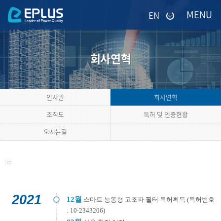
이메일을
EN
입력하시면
답변
등록
시
회사연혁
답변이
이메일로
전송됩니다.
인사말
회사연혁
조직도
특허 및 인증현황
오시는길
=
2021
12월
스마트 능동형 고조파 필터 특허획득 (특허번호
: 10-2343206)