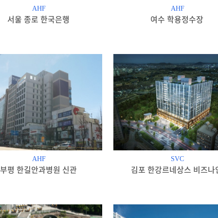
AHF
AHF
서울 종로 한국은행
여수 학용정수장
AHF
SVC
부평 한길안과병원 신관
김포 한강르네상스 비즈나