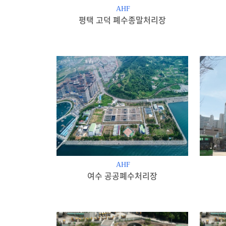
AHF
평택 고덕 폐수종말처리장
AHF
여수 공공폐수처리장