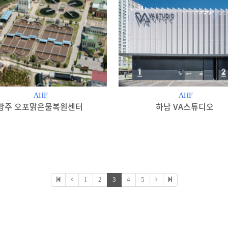
AHF
AHF
광주 오포맑은물복원센터
하남 VA스튜디오
1
2
3
4
5