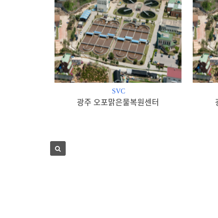
SVC
광주 오포맑은물복원센터