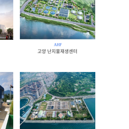
AHF
고양 난지물재생센터