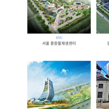
SVC
서울 중랑물재생센터