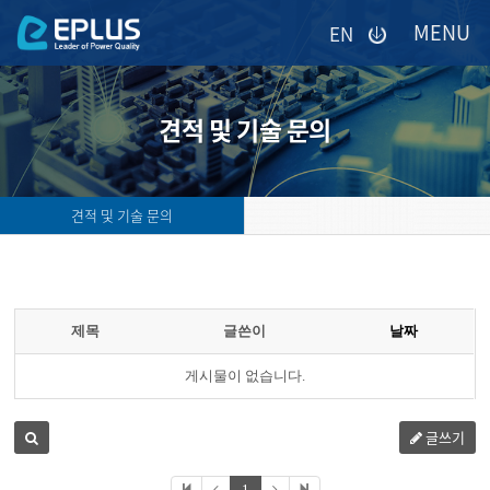
이메일을
EN
입력하시면
답변
등록
시
견적 및 기술 문의
답변이
이메일로
전송됩니다.
견적 및 기술 문의
제목
글쓴이
날짜
게시물이 없습니다.
글쓰기
1