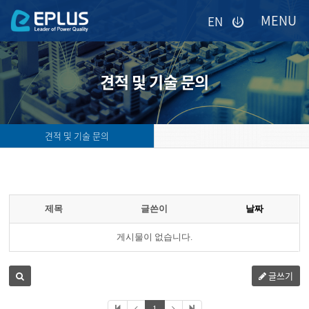
이메일을
EN
입력하시면
답변
등록
시
견적 및 기술 문의
답변이
이메일로
전송됩니다.
견적 및 기술 문의
제목
글쓴이
날짜
게시물이 없습니다.
글쓰기
1