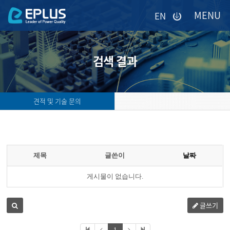
이메일을
EN
입력하시면
답변
등록
시
검색 결과
답변이
이메일로
전송됩니다.
견적 및 기술 문의
제목
글쓴이
날짜
게시물이 없습니다.
글쓰기
1