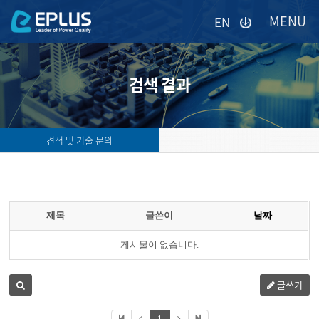
이메일을
EN
입력하시면
답변
등록
시
검색 결과
답변이
이메일로
전송됩니다.
견적 및 기술 문의
제목
글쓴이
날짜
게시물이 없습니다.
글쓰기
1