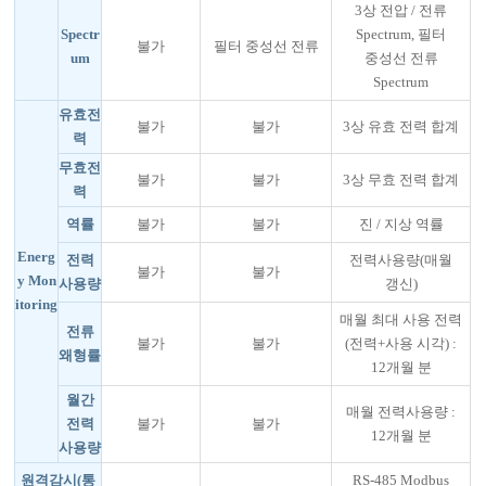
3상 전압 / 전류
Spectr
Spectrum, 필터
불가
필터 중성선 전류
um
중성선 전류
Spectrum
유효전
불가
불가
3상 유효 전력 합계
력
무효전
불가
불가
3상 무효 전력 합계
력
역률
불가
불가
진 / 지상 역률
Energ
전력
전력사용량(매월
불가
불가
y Mon
사용량
갱신)
itoring
매월 최대 사용 전력
전류
불가
불가
(전력+사용 시각) :
왜형률
12개월 분
월간
매월 전력사용량 :
전력
불가
불가
12개월 분
사용량
원격감시(통
RS-485 Modbus