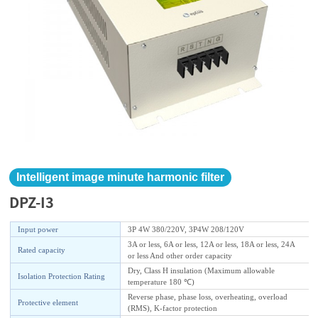
Intelligent image minute harmonic filter
DPZ-I3
Input power
3P 4W 380/220V, 3P4W 208/120V
3A or less, 6A or less, 12A or less, 18A or less, 24A
Rated capacity
or less And other order capacity
Dry, Class H insulation (Maximum allowable
Isolation Protection Rating
temperature 180 ℃)
Reverse phase, phase loss, overheating, overload
Protective element
(RMS), K-factor protection