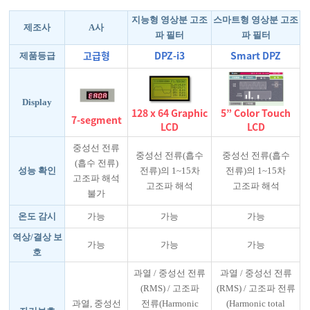
지능형 영상분 고조
스마트형 영상분 고조
제조사
A사
파 필터
파 필터
고급형
DPZ-i3
Smart DPZ
제품등급
Display
128 x 64 Graphic
5” Color Touch
7-segment
LCD
LCD
중성선 전류
중성선 전류(흡수
중성선 전류(흡수
(흡수 전류)
성능 확인
전류)의 1~15차
전류)의 1~15차
고조파 해석
고조파 해석
고조파 해석
불가
온도 감시
가능
가능
가능
역상/결상 보
가능
가능
가능
호
과열 / 중성선 전류
과열 / 중성선 전류
(RMS) / 고조파
(RMS) / 고조파 전류
과열, 중성선
전류(Harmonic
(Harmonic total