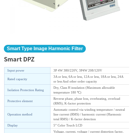
Smart Type Image Harmonic Filter
Smart DPZ
Input power
3P 4W 380/220V, 3P4W 208/120V
3A or less, 6A or less, 12A or less, 18A or less, 24A
Rated capacity
or less And other order capacity
Dry, Class H insulation (Maximum allowable
Isolation Protection Rating
temperature 180 ℃)
Reverse phase, phase loss, overheating, overload
Protective element
(RMS), K-factor protection
Automatic control via winding temperature / neutral
Operation method
line current (RMS) / harmonic current (Harmonic
total RMS) / K-factor detection
Display
5” Color Touch LCD
Voltage, current, voltage / current distortion factor,