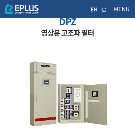
이메일을
EN
입력하시면
DPZ
답변
등록
영상분 고조파 필터
시
미등록페이지
답변이
이메일로
전송됩니다.