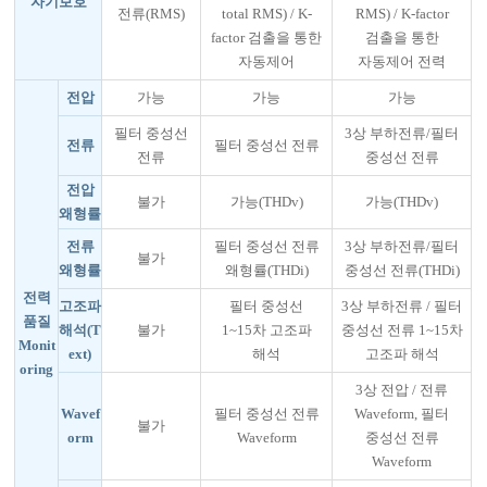
자기보호
전류(RMS)
total RMS) / K-
RMS) / K-factor
factor 검출을 통한
검출을 통한
자동제어
자동제어 전력
전압
가능
가능
가능
필터 중성선
3상 부하전류/필터
전류
필터 중성선 전류
전류
중성선 전류
전압
불가
가능(THDv)
가능(THDv)
왜형률
전류
필터 중성선 전류
3상 부하전류/필터
불가
왜형률
왜형률(THDi)
중성선 전류(THDi)
전력
고조파
필터 중성선
3상 부하전류 / 필터
품질
해석(T
불가
1~15차 고조파
중성선 전류 1~15차
Monit
ext)
해석
고조파 해석
oring
3상 전압 / 전류
Wavef
필터 중성선 전류
Waveform, 필터
불가
orm
Waveform
중성선 전류
Waveform