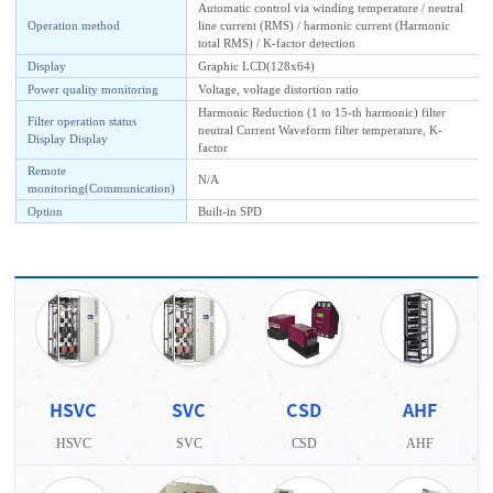
Automatic control via winding temperature / neutral
Operation method
line current (RMS) / harmonic current (Harmonic
total RMS) / K-factor detection
Display
Graphic LCD(128x64)
Power quality monitoring
Voltage, voltage distortion ratio
Harmonic Reduction (1 to 15-th harmonic) filter
Filter operation status
neutral Current Waveform filter temperature, K-
Display Display
factor
Remote
N/A
monitoring(Communication)
Option
Built-in SPD
HSVC
SVC
CSD
AHF
HSVC
SVC
CSD
AHF