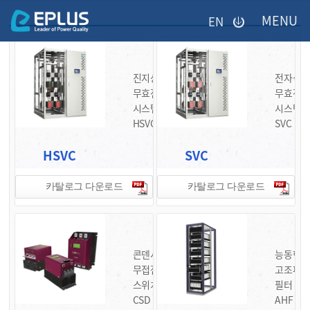
이메일을
EN
입력하시면
답변
등록
시
미등록페이지
진지상
전자식
답변이
무효전력
무효전
이메일로
시스템
시스템
전송됩니다.
HSVC
SVC
HSVC
SVC
카탈로그 다운로드
카탈로그 다운로드
콘덴서
능동형
무접점
고조파
스위치
필터
CSD
AHF